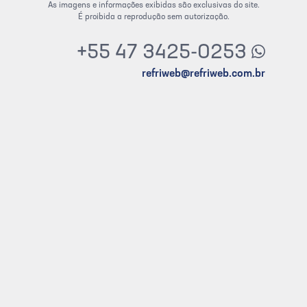
As imagens e informações exibidas são exclusivas do site.
É proibida a reprodução sem autorização.
+55 47 3425-0253
refriweb@refriweb.com.br