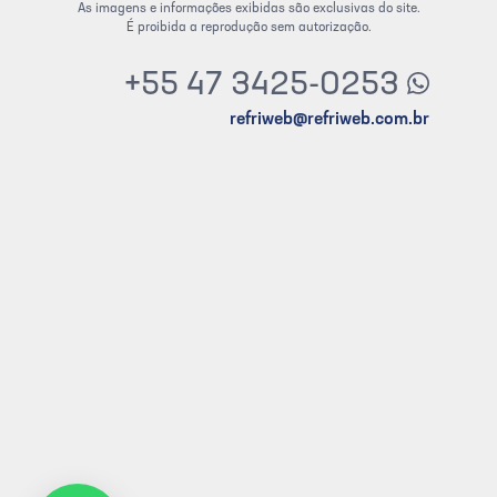
As imagens e informações exibidas são exclusivas do site.
É proibida a reprodução sem autorização.
+55 47 3425-0253
refriweb@refriweb.com.br