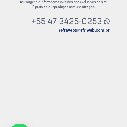
As imagens e informações exibidas são exclusivas do site.
É proibida a reprodução sem autorização.
+55 47 3425-0253
refriweb@refriweb.com.br