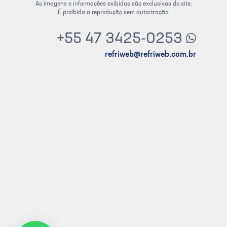
As imagens e informações exibidas são exclusivas do site.
É proibida a reprodução sem autorização.
+55 47 3425-0253
refriweb@refriweb.com.br