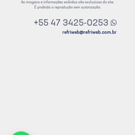
As imagens e informações exibidas são exclusivas do site.
É proibida a reprodução sem autorização.
+55 47 3425-0253
refriweb@refriweb.com.br