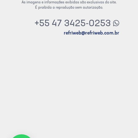
As imagens e informações exibidas são exclusivas do site.
É proibida a reprodução sem autorização.
+55 47 3425-0253
refriweb@refriweb.com.br