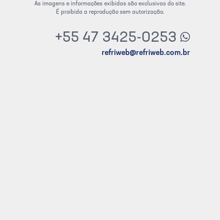
As imagens e informações exibidas são exclusivas do site.
É proibida a reprodução sem autorização.
+55 47 3425-0253
refriweb@refriweb.com.br