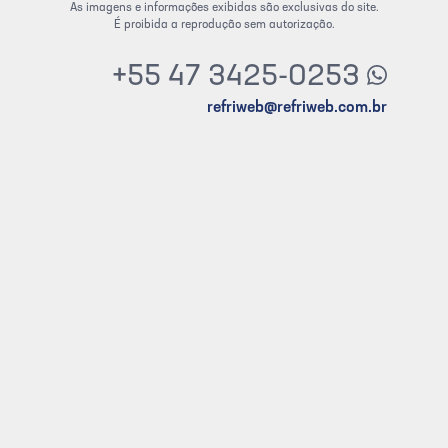
As imagens e informações exibidas são exclusivas do site.
É proibida a reprodução sem autorização.
+55 47 3425-0253
refriweb@refriweb.com.br