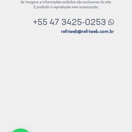
As imagens e informações exibidas são exclusivas do site.
É proibida a reprodução sem autorização.
+55 47 3425-0253
refriweb@refriweb.com.br