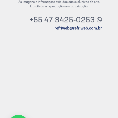
As imagens e informações exibidas são exclusivas do site.
É proibida a reprodução sem autorização.
+55 47 3425-0253
refriweb@refriweb.com.br