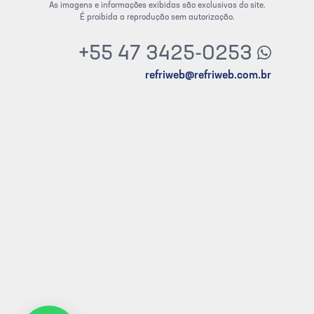
As imagens e informações exibidas são exclusivas do site.
É proibida a reprodução sem autorização.
+55 47 3425-0253
refriweb@refriweb.com.br