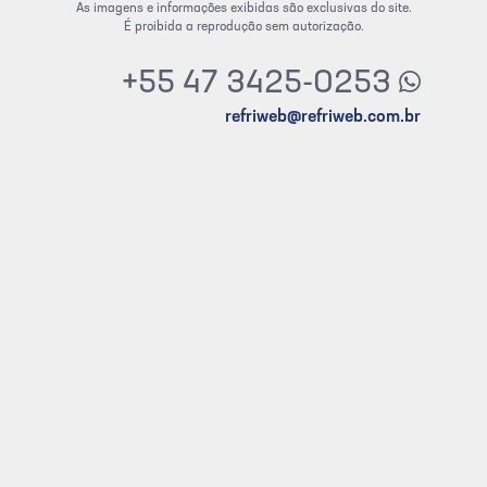
As imagens e informações exibidas são exclusivas do site.
É proibida a reprodução sem autorização.
+55 47 3425-0253
refriweb@refriweb.com.br