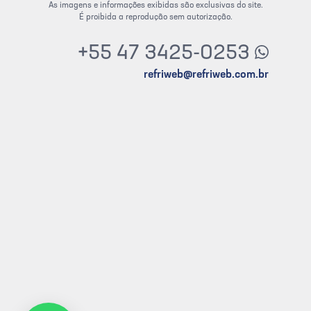
As imagens e informações exibidas são exclusivas do site.
É proibida a reprodução sem autorização.
+55 47 3425-0253
refriweb@refriweb.com.br